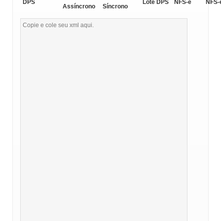
DPS
Lote DPS
NFS-e
NFS-
Assíncrono
Síncrono