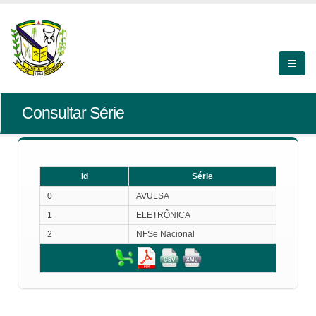
Consultar Série
Id
Série
Id
Série
0
AVULSA
1
ELETRÔNICA
2
NFSe Nacional