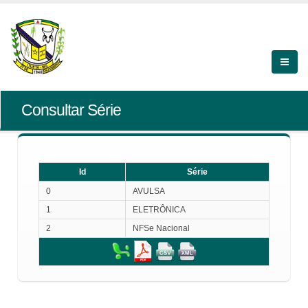
Consultar Série
Id
Série
Id
Série
0
AVULSA
1
ELETRÔNICA
2
NFSe Nacional