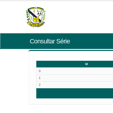
Consultar Série
Id
Id
0
1
2