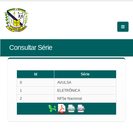
Consultar Série
Id
Série
Id
Série
0
AVULSA
1
ELETRÔNICA
2
NFSe Nacional