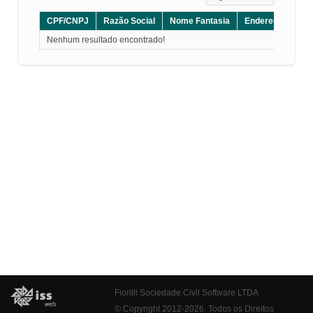
CPF/CNPJ
Razão Social
Nome Fantasia
Endereço
CE
Nenhum resultado encontrado!
Fiorilli Sociedade Civil Software LTDA
© Copyright 2012-2026. Todos os Direitos