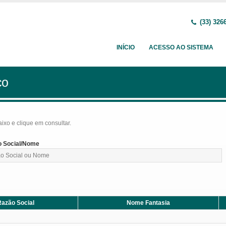
(33) 326
INÍCIO
ACESSO AO SISTEMA
ço
baixo e clique em consultar.
 Social/Nome
azão Social
Nome Fantasia