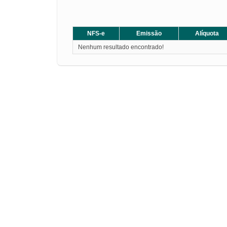
NFS-e
Emissão
Alíquota
Nenhum resultado encontrado!