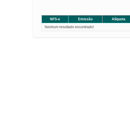
NFS-e
Emissão
Alíquota
Nenhum resultado encontrado!